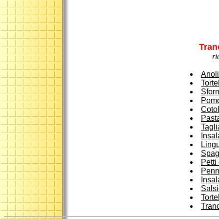
Tran
ri
Anoli
Torte
Sfor
Pomo
Cotol
Pasta
Tagli
Insal
Lingu
Spagh
Petti
Penn
Insal
Salsi
Torte
Tranc