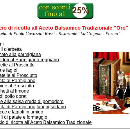
cio di ricotta all'Aceto Balsamico Tradizionale "Oro"
cetta di Paola Cavazzini Rossi - Ristorante "La Greppia - Parma"
ni
lli d'erbetta
mato alla parmigiana
dori al Parmigiano-reggiano
ette al Prosciutto
 e fagioli
atelle al Prosciutto
ata al Parmigiano
ine al Prosciutto
etti al limone
 di pollo dorati
e alla salsa cruda di pomodoro
ata di Parmigiano,funghi,sedano
cce e fagioli in umido
lli di patate e formaggio
io di ricotta all'Aceto Balsamico Tradizionale