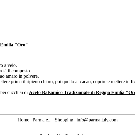
 Emilia "Oro"
o a velo.
metà il composto.
cao amaro in polvere.
ere prima il ripieno chiaro, poi quello al cacao, coprire e mettere in fr
 bei cucchiai di
Aceto Balsamico Tradizionale di Reggio Emilia "Or
Home
|
Parma è...
|
Shopping
|
info@parmaitaly.com